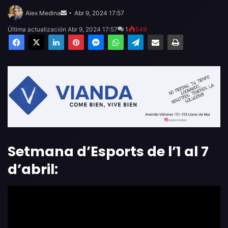
Send
an
Alex Medina
Abr 9, 2024 17:57
email
Última actualización Abr 9, 2024 17:57
1
549
Facebook
X
LinkedIn
Pinterest
Messenger
WhatsApp
Telegram
Compartir por email
Imprimir
Setmana d’Esports de l’1 al 7
d’abril: