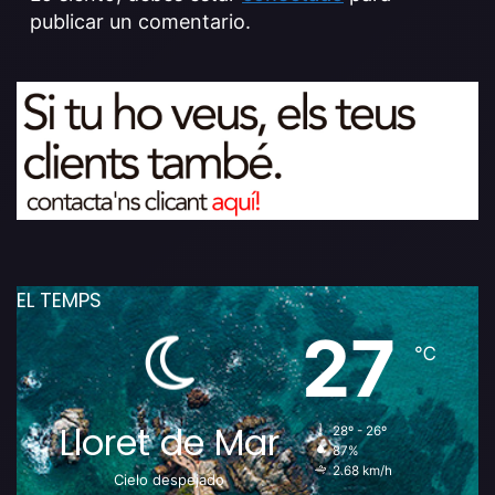
publicar un comentario.
EL TEMPS
27
℃
Lloret de Mar
28º - 26º
87%
2.68 km/h
Cielo despejado