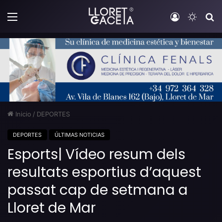
Menú
Iniciar sesi
Switch
B
Inicio
/
DEPORTES
DEPORTES
ÚLTIMAS NOTICIAS
Esports| Vídeo resum dels
resultats esportius d’aquest
passat cap de setmana a
Lloret de Mar