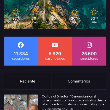
33
36
30
30
33
℃
℃
℃
℃
℃
Sáb
Dom
Lun
Mar
Mié
11.334
5.820
25.600
Reciente
Comentarios
Cartas al Director | “Denunciamos el
lanzamiento continuado de objetos desde
alojamientos turísticos a nuestro hogar en
Lloret: Podría haber causado una
7 de agosto de 2026