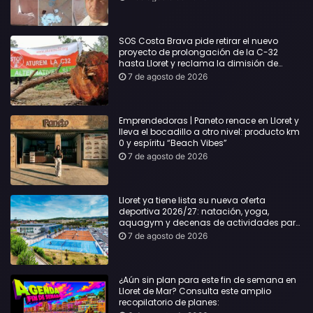
desgracia”
SOS Costa Brava pide retirar el nuevo
proyecto de prolongación de la C-32
hasta Lloret y reclama la dimisión de
Sílvia Paneque
7 de agosto de 2026
Emprendedoras | Paneto renace en Lloret y
lleva el bocadillo a otro nivel: producto km
0 y espíritu “Beach Vibes”
7 de agosto de 2026
Lloret ya tiene lista su nueva oferta
deportiva 2026/27: natación, yoga,
aquagym y decenas de actividades para
todas las edades
7 de agosto de 2026
¿Aún sin plan para este fin de semana en
Lloret de Mar? Consulta este amplio
recopilatorio de planes: