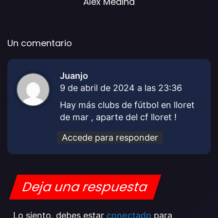
Alex Medina
Un comentario
Juanjo
d
9 de abril de 2024 a las 23:36
i
c
Hay más clubs de fútbol en lloret
e
de mar , aparte del cf lloret !
:
Accede para responder
Deja una respuesta
Lo siento, debes estar
conectado
para