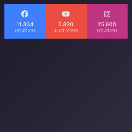
11.334
5.820
25.600