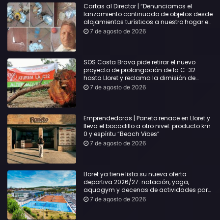
Cartas al Director | “Denunciamos el
lanzamiento continuado de objetos desde
alojamientos turísticos a nuestro hogar en
Lloret: Podría haber causado una
7 de agosto de 2026
desgracia”
SOS Costa Brava pide retirar el nuevo
proyecto de prolongación de la C-32
hasta Lloret y reclama la dimisión de
Sílvia Paneque
7 de agosto de 2026
Emprendedoras | Paneto renace en Lloret y
lleva el bocadillo a otro nivel: producto km
0 y espíritu “Beach Vibes”
7 de agosto de 2026
Lloret ya tiene lista su nueva oferta
deportiva 2026/27: natación, yoga,
aquagym y decenas de actividades para
todas las edades
7 de agosto de 2026