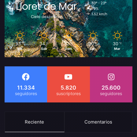
Lloret de Mar
33º - 23º
79%
1.52 km/h
Cielo despejado
33
34
32
30
30
℃
℃
℃
℃
℃
Vie
Sáb
Dom
Lun
Mar
11.334
5.820
25.600
Reciente
Comentarios