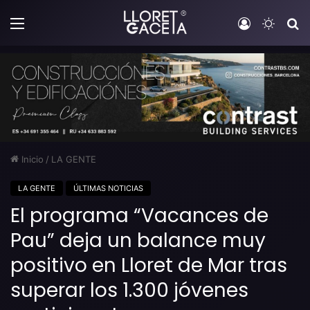
Menú
Iniciar sesi
Switch
B
Inicio
/
LA GENTE
LA GENTE
ÚLTIMAS NOTICIAS
El programa “Vacances de
Pau” deja un balance muy
positivo en Lloret de Mar tras
superar los 1.300 jóvenes