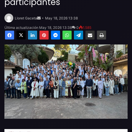
participantes
Send
an
Lloret Gaceta
May 18, 2026 13:38
email
Última actualización May 18, 2026 13:38
0
1.585
Facebook
X
LinkedIn
Pinterest
Messenger
WhatsApp
Telegram
Compartir por email
Imprimir