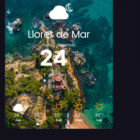
Lloret de Mar
Nubes dispersas
24
℃
24º - 24º
81%
3.13 km/h
24
33
33
32
30
℃
℃
℃
℃
℃
Jue
Vie
Sáb
Dom
Lun