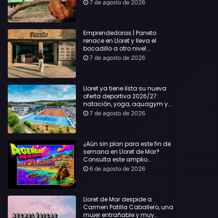
hasta Lloret y reclama la
7 de agosto de 2026
dimisión de Sílvia Paneque
Emprendedoras | Paneto
renace en Lloret y lleva el
bocadillo a otro nivel:
producto km 0 y espíritu
7 de agosto de 2026
“Beach Vibes”
Lloret ya tiene lista su nueva
oferta deportiva 2026/27:
natación, yoga, aquagym y
decenas de actividades para
7 de agosto de 2026
todas las edades
¿Aún sin plan para este fin de
semana en Lloret de Mar?
Consulta este amplio
recopilatorio de planes:
6 de agosto de 2026
Lloret de Mar despide a
Carmen Patilla Caballero, una
mujer entrañable y muy