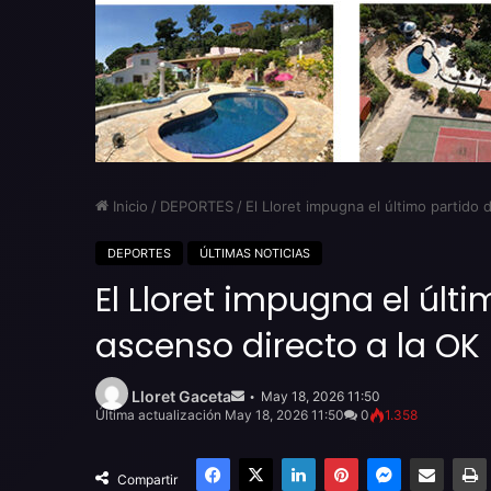
Inicio
/
DEPORTES
/
El Lloret impugna el último partido d
DEPORTES
ÚLTIMAS NOTICIAS
El Lloret impugna el últ
ascenso directo a la OK 
Send
an
Lloret Gaceta
May 18, 2026 11:50
email
Última actualización May 18, 2026 11:50
0
1.358
Facebook
X
LinkedIn
Pinterest
Messenger
Compartir por email
Compartir