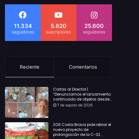
11.334
5.820
25.600
Reciente
Comentarios
Cartas al Director |
“Denunciamos el lanzamiento
continuado de objetos desde
alojamientos turísticos a
7 de agosto de 2026
nuestro hogar en Lloret: Podría
haber causado una
desgracia”
SOS Costa Brava pide retirar el
nuevo proyecto de
prolongación de la C-32