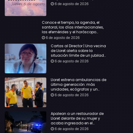
querida
6 de agosto de 2026
Conoce el tiempo, la agenda, el
santoral, los días internacionales,
las efemérides y el horóscopo…
6 de agosto de 2026
Cartas al Director | Una vecina
de Lloret alerta sobre la
situación límite de un jubilado
de 65 años y pide una
6 de agosto de 2026
respuesta urgente
Lloret estrena ambulancias de
última generación: más
unidades, ecógrafos y un
servicio reforzado las 24 horas
6 de agosto de 2026
Apalean a un restaurador de
Lloret delante de su mujer y
acaba ingresado en el
Hospital Vall d’Hebron
6 de agosto de 2026