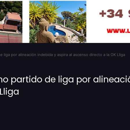
e liga por alineación indebida y aspira al ascenso directo a la OK Lliga
imo partido de liga por alineac
Lliga
Imprimir