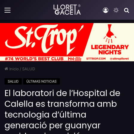
Menú
Iniciar sesi
Switch
B
Inicio
/
SALUD
SALUD
ÚLTIMAS NOTICIAS
El laboratori de l’Hospital de
Calella es transforma amb
tecnologia d’última
generació per guanyar