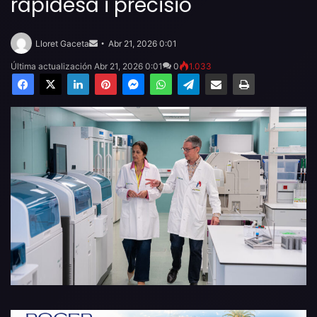
rapidesa i precisió
Send
an
Lloret Gaceta
Abr 21, 2026 0:01
email
Última actualización Abr 21, 2026 0:01
0
1.033
Facebook
X
LinkedIn
Pinterest
Messenger
WhatsApp
Telegram
Compartir por email
Imprimir