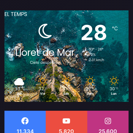
EL TEMPS
28
℃
Lloret de Mar
33º - 26º
72%
2.01 km/h
Cielo despejado
33
32
31
32
30
℃
℃
℃
℃
℃
Jue
Vie
Sáb
Dom
Lun
11.334
5.820
25.600