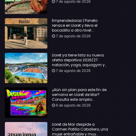
hasta Lloret y reclama la
7 de agosto de 2026
dimisión de Sílvia Paneque
Emprendedoras | Paneto
renace en Lloret y lleva el
bocadillo a otro nivel:
producto km 0 y espíritu
7 de agosto de 2026
“Beach Vibes”
Lloret ya tiene lista su nueva
oferta deportiva 2026/27:
natación, yoga, aquagym y
decenas de actividades para
7 de agosto de 2026
todas las edades
¿Aún sin plan para este fin de
semana en Lloret de Mar?
Consulta este amplio
recopilatorio de planes:
6 de agosto de 2026
Lloret de Mar despide a
Carmen Patilla Caballero, una
mujer entrañable y muy