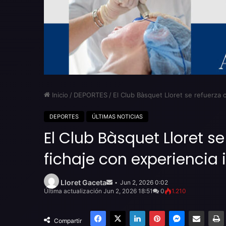
Inicio
/
DEPORTES
/
El Club Bàsquet Lloret se refuerza c
DEPORTES
ÚLTIMAS NOTICIAS
El Club Bàsquet Lloret se
fichaje con experiencia 
Send
an
Lloret Gaceta
Jun 2, 2026 0:02
email
Última actualización Jun 2, 2026 18:51
0
1.210
Facebook
X
LinkedIn
Pinterest
Messenger
Compartir por email
Compartir