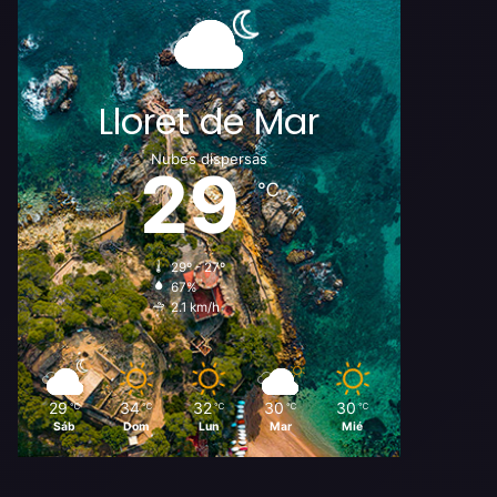
Lloret de Mar
Nubes dispersas
29
℃
29º - 27º
67%
2.1 km/h
29
34
32
30
30
℃
℃
℃
℃
℃
Sáb
Dom
Lun
Mar
Mié