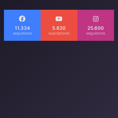
11.334
5.820
25.600