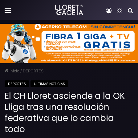
Menú
Iniciar sesi
Switch
B
Inicio
/
DEPORTES
DEPORTES
ÚLTIMAS NOTICIAS
El CH Lloret asciende a la OK
Lliga tras una resolución
federativa que lo cambia
todo