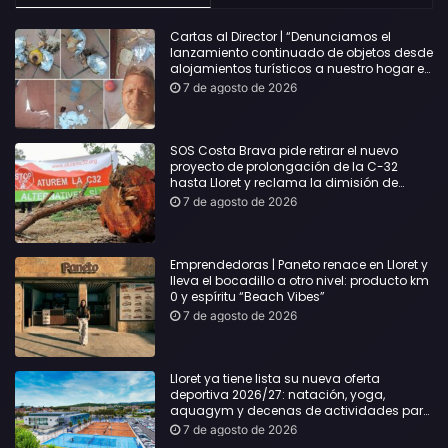
Cartas al Director | “Denunciamos el
lanzamiento continuado de objetos desde
alojamientos turísticos a nuestro hogar en
Lloret: Podría haber causado una
7 de agosto de 2026
desgracia”
SOS Costa Brava pide retirar el nuevo
proyecto de prolongación de la C-32
hasta Lloret y reclama la dimisión de
Sílvia Paneque
7 de agosto de 2026
Emprendedoras | Paneto renace en Lloret y
lleva el bocadillo a otro nivel: producto km
0 y espíritu “Beach Vibes”
7 de agosto de 2026
Lloret ya tiene lista su nueva oferta
deportiva 2026/27: natación, yoga,
aquagym y decenas de actividades para
todas las edades
7 de agosto de 2026