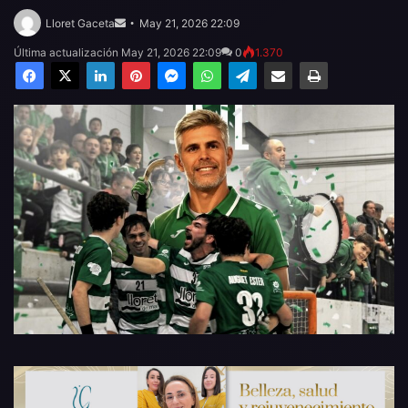
Send
an
Lloret Gaceta
May 21, 2026 22:09
email
Última actualización May 21, 2026 22:09
0
1.370
Facebook
X
LinkedIn
Pinterest
Messenger
WhatsApp
Telegram
Compartir por email
Imprimir