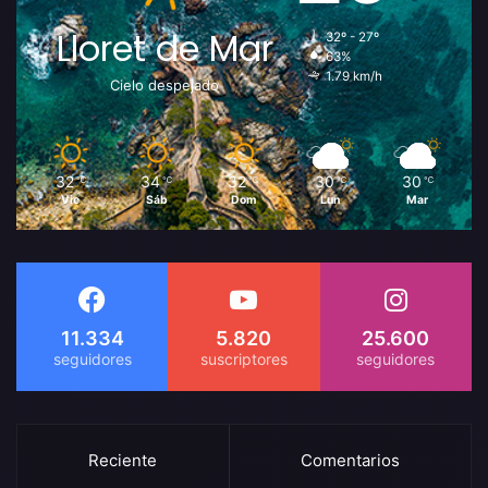
Lloret de Mar
32º - 27º
63%
1.79 km/h
Cielo despejado
32
34
32
30
30
℃
℃
℃
℃
℃
Vie
Sáb
Dom
Lun
Mar
11.334
5.820
25.600
Reciente
Comentarios