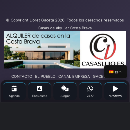
© Copyright Lloret Gaceta 2026, Todos los derechos reservados
Casas de alquiler Costa Brava
ES
CONTACTO
EL PUEBLO
CANAL EMPRESA
GACETA PLAY
SUCESOS
POLÍTICA
TURISMO
DEPORTES
COLUMNAS DE OPINIÓN
OCIO
SALUD
Más secciones
Agenda
Encuestas
Juegos
24/7
By
Facebook
X
YouTube
Vimeo
Instagram