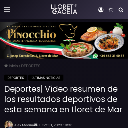
Menú
Iniciar sesi
Switch
B
Inicio
/
DEPORTES
DEPORTES
ÚLTIMAS NOTICIAS
Deportes| Vídeo resumen de
los resultados deportivos de
esta semana en Lloret de Mar
Send
an
Alex Medina
Oct 31, 2023 10:36
email