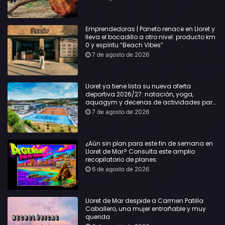
Emprendedoras | Paneto renace en Lloret y
lleva el bocadillo a otro nivel: producto km
0 y espíritu “Beach Vibes”
7 de agosto de 2026
Lloret ya tiene lista su nueva oferta
deportiva 2026/27: natación, yoga,
aquagym y decenas de actividades para
todas las edades
7 de agosto de 2026
¿Aún sin plan para este fin de semana en
Lloret de Mar? Consulta este amplio
recopilatorio de planes:
6 de agosto de 2026
Lloret de Mar despide a Carmen Patilla
Caballero, una mujer entrañable y muy
querida