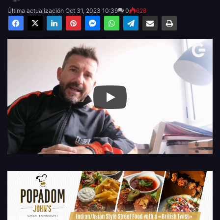
Última actualización Oct 31, 2023 10:39
0
628
Facebook
X
LinkedIn
Pinterest
Messenger
WhatsApp
Telegram
Compartir por email
Imprimir