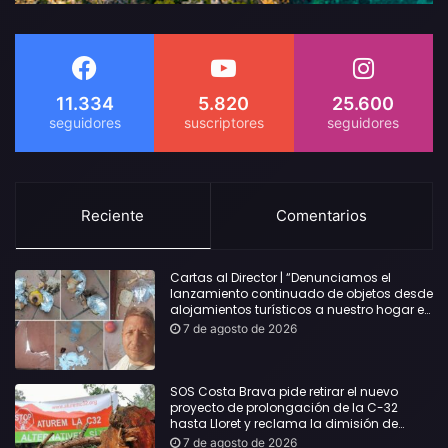
11.334
5.820
25.600
Reciente
Comentarios
Cartas al Director | “Denunciamos el
lanzamiento continuado de objetos desde
alojamientos turísticos a nuestro hogar en
Lloret: Podría haber causado una
7 de agosto de 2026
desgracia”
SOS Costa Brava pide retirar el nuevo
proyecto de prolongación de la C-32
hasta Lloret y reclama la dimisión de
Sílvia Paneque
7 de agosto de 2026