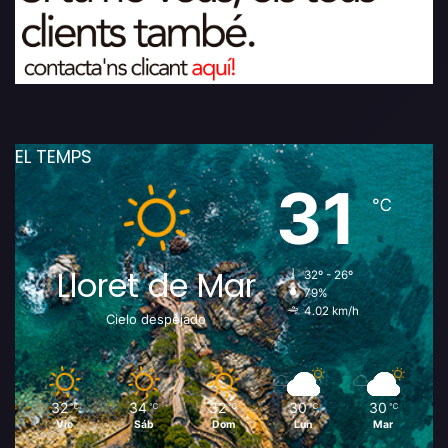
EL TEMPS
31
℃
Lloret de Mar
32º - 26º
79%
4.02 km/h
Cielo despejado
32
34
32
30
30
℃
℃
℃
℃
℃
Vie
Sáb
Dom
Lun
Mar