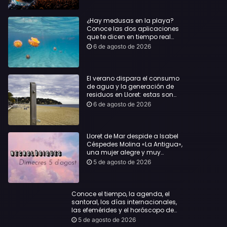
¿Hay medusas en la playa?
Conoce las dos aplicaciones
que te dicen en tiempo real
dónde bañarte con
6 de agosto de 2026
tranquilidad
El verano dispara el consumo
de agua y la generación de
residuos en Lloret: estas son
las cifras que deja el turismo
6 de agosto de 2026
Lloret de Mar despide a Isabel
Céspedes Molina «La Antigua»,
una mujer alegre y muy
querida en la población
5 de agosto de 2026
Conoce el tiempo, la agenda, el
santoral, los días internacionales,
las efemérides y el horóscopo de
hoy, Miércoles, 5 de agosto de 2026:
5 de agosto de 2026