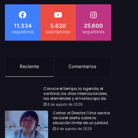
11.334
5.820
25.600
Reciente
Comentarios
Conoce el tiempo, la agenda, el
santoral, los días internacionales,
las efemérides y el horóscopo de
hoy Jueves, 6 de agosto de 2026
6 de agosto de 2026
Cartas al Director | Una vecina
de Lloret alerta sobre la
situación límite de un jubilado
de 65 años y pide una
6 de agosto de 2026
respuesta urgente