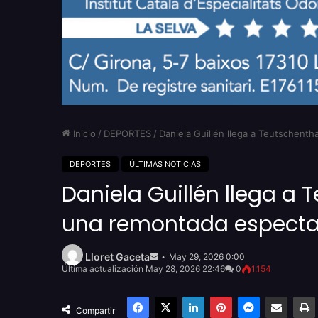
Inicio
/
DEPORTES
/
Daniela Guillén llega a Teutschenth
DEPORTES
ÚLTIMAS NOTICIAS
Daniela Guillén llega a 
una remontada espectac
Send
an
Lloret Gaceta
May 29, 2026 0:00
email
Última actualización May 28, 2026 22:46
0
1.154
Facebook
X
LinkedIn
Pinterest
Messenger
Compartir por email
Compartir