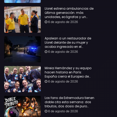
Lloret estrena ambulancias de
última generación: más
unidades, ecógrafos y un
servicio reforzado las 24 horas
6 de agosto de 2026
Apalean a un restaurador de
Lloret delante de su mujer y
acaba ingresado en el
Hospital Vall d’Hebron
6 de agosto de 2026
Mireia Hernández y su equipo
hacen historia en París:
España cierra el Europeo de
natación artística con ocho
6 de agosto de 2026
medallas
Los fans de Extremoduro tienen
doble cita esta semana: dos
tributos, dos dosis de puro
rock de la mano del Clon
6 de agosto de 2026
Festival y La Jarana