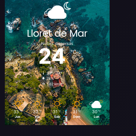
Lloret de Mar
Nubes dispersas
24
℃
33º - 24º
74%
1.62 km/h
33
33
31
31
30
℃
℃
℃
℃
℃
Jue
Vie
Sáb
Dom
Lun