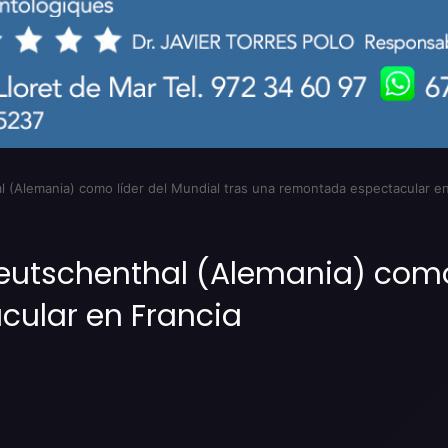
al (Alemania) como líder del Mundial tras una remontada espectacular e
Teutschenthal (Alemania) como
ular en Francia
Imprimir