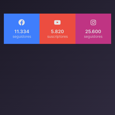
11.334
5.820
25.600