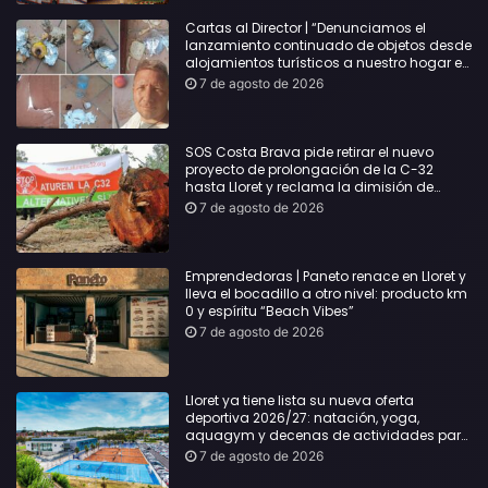
Cartas al Director | “Denunciamos el
lanzamiento continuado de objetos desde
alojamientos turísticos a nuestro hogar en
Lloret: Podría haber causado una
7 de agosto de 2026
desgracia”
SOS Costa Brava pide retirar el nuevo
proyecto de prolongación de la C-32
hasta Lloret y reclama la dimisión de
Sílvia Paneque
7 de agosto de 2026
Emprendedoras | Paneto renace en Lloret y
lleva el bocadillo a otro nivel: producto km
0 y espíritu “Beach Vibes”
7 de agosto de 2026
Lloret ya tiene lista su nueva oferta
deportiva 2026/27: natación, yoga,
aquagym y decenas de actividades para
todas las edades
7 de agosto de 2026