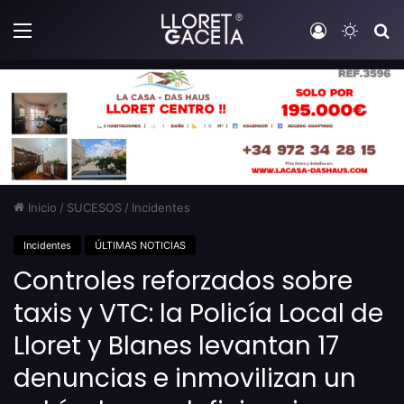
Menú
Iniciar sesi
Switch
B
Inicio
/
SUCESOS
/
Incidentes
Incidentes
ÚLTIMAS NOTICIAS
Controles reforzados sobre
taxis y VTC: la Policía Local de
Lloret y Blanes levantan 17
denuncias e inmovilizan un