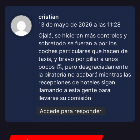
cristian
d
13 de mayo de 2026 a las 11:28
i
c
Ojalá, se hicieran más controles y
e
sobretodo se fueran a por los
:
coches particulares que hacen de
taxis, y bravo por pillar a unos
pocos 👏, pero desgraciadamente
la piratería no acabará mientras las
recepciones de hoteles sigan
llamando a esta gente para
llevarse su comisión
Accede para responder