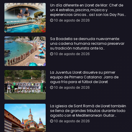
Un día diferente en Lloret de Mar: Chef de
un 4 estrellas, piscina, música y
experiencias únicas… así son los Day Pass
by Roger de Flor
10 de agosto de 2026
Sa Boadella se desnuda nuevamente:
una cadena humana reclama preservar
su tradición naturista ante la
masificación de la playa
10 de agosto de 2026
La Juventus Lloret disuelve su primer
equipo de Primera Catalana: Jarro de
agua fría para el fútbol de Lloret
10 de agosto de 2026
La iglesia de Sant Romà de Lloret también
se llena de grandes tributos durante todo
agosto con el Mediterranean Guitar
Festival
10 de agosto de 2026