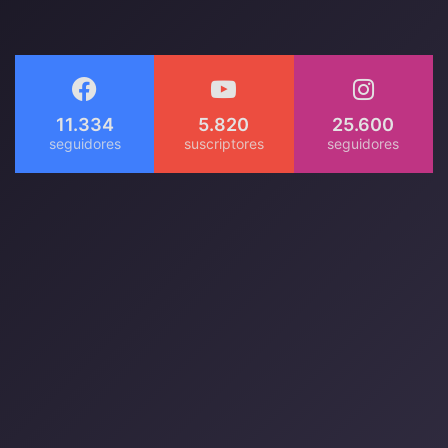
11.334
5.820
25.600