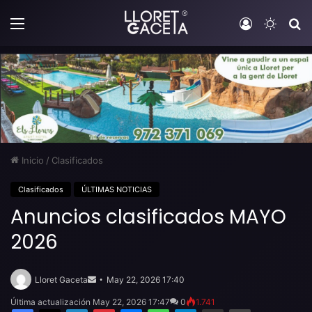
Menú
Iniciar sesi
Switch
B
Inicio
/
Clasificados
Clasificados
ÚLTIMAS NOTICIAS
Anuncios clasificados MAYO
2026
Send
an
Lloret Gaceta
May 22, 2026 17:40
email
Última actualización May 22, 2026 17:47
0
1.741
Facebook
X
LinkedIn
Pinterest
Messenger
WhatsApp
Telegram
Compartir por email
Imprimir