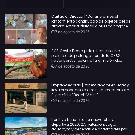
Cartas al Director | “Denunciamos el
lanzamiento continuado de objetos desde
alojamientos turísticos a nuestro hogar en
Lloret: Podría haber causado una
7 de agosto de 2026
desgracia”
SOS Costa Brava pide retirar el nuevo
proyecto de prolongación de la C-32
hasta Lloret y reclama la dimisión de
Sílvia Paneque
7 de agosto de 2026
Emprendedoras | Paneto renace en Lloret y
lleva el bocadillo a otro nivel: producto km
0 y espíritu “Beach Vibes”
7 de agosto de 2026
Lloret ya tiene lista su nueva oferta
deportiva 2026/27: natación, yoga,
aquagym y decenas de actividades para
todas las edades
7 de agosto de 2026