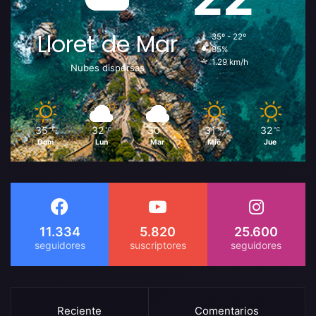
Lloret de Mar
35º - 22º
85%
1.29 km/h
Nubes dispersas
35
32
30
31
32
℃
℃
℃
℃
℃
Dom
Lun
Mar
Mié
Jue
11.334
5.820
25.600
Reciente
Comentarios