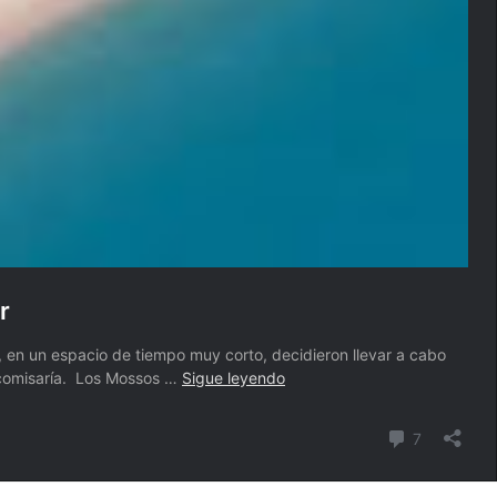
r
en un espacio de tiempo muy corto, decidieron llevar a cabo
Los
n comisaría. Los Mossos …
Sigue leyendo
Mossos
d’Esquadra
comentari
7
denuncian
dos
inmobiliarias