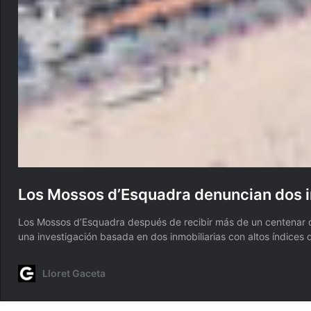
Los Mossos d’Esquadra denuncian dos i
Los Mossos d’Esquadra después de recibir más de un centenar d
una investigación basada en dos inmobiliarias con altos índice
Lloret Gaceta