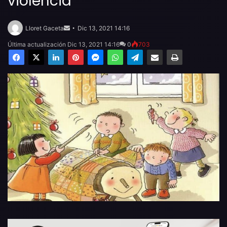
violència
Send
an
Lloret Gaceta
Dic 13, 2021 14:16
email
Última actualización Dic 13, 2021 14:16
0
703
Facebook
X
LinkedIn
Pinterest
Messenger
WhatsApp
Telegram
Compartir por email
Imprimir