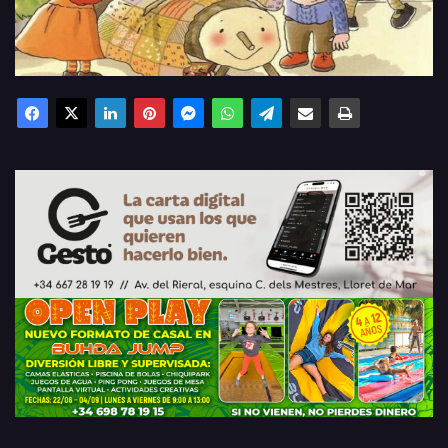
Facebook
X
LinkedIn
Pinterest
Messenger
WhatsApp
Telegram
Compartir por email
Imprimir