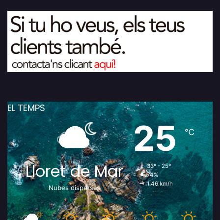
EL TEMPS
25
℃
Lloret de Mar
33º - 25º
74%
1.46 km/h
Nubes dispersas