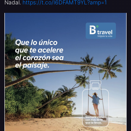
Nadal.
https://t.co/I6DFAMT9YL?amp=1