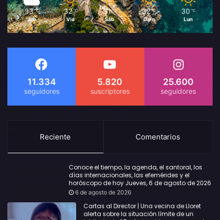
33
32
31
32
30
℃
℃
℃
℃
℃
Jue
Vie
Sáb
Dom
Lun
11.334
5.820
25.600
Reciente
Comentarios
Conoce el tiempo, la agenda, el santoral, los
días internacionales, las efemérides y el
horóscopo de hoy Jueves, 6 de agosto de 2026
6 de agosto de 2026
Cartas al Director | Una vecina de Lloret
alerta sobre la situación límite de un