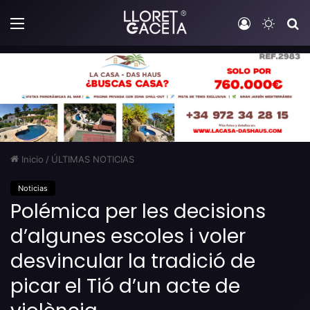
Menú
Iniciar sesi
Switch
B
Inicio
/
ÚLTIMAS NOTICIAS
Noticias
Polémica per les decisions
d’algunes escoles i voler
desvincular la tradició de
picar el Tió d’un acte de