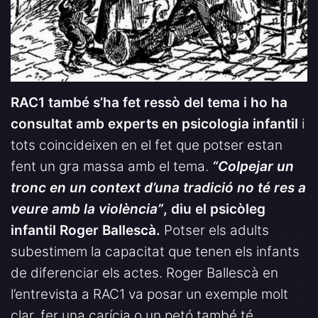
RAC1 també s’ha fet ressò del tema i ho ha
consultat amb experts en psicologia infantil
i
tots coincideixen en el fet que potser estan
fent un gra massa amb el tema.
“Colpejar un
tronc en un context d’una tradició no té res a
veure amb la violència”
, diu el psicòleg
infantil Roger Ballescà.
Potser els adults
subestimem la capacitat que tenen els infants
de diferenciar els actes. Roger Ballescà en
l’entrevista a RAC1 va posar un exemple molt
clar, fer una carícia o un petó també té