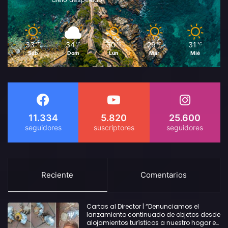
33
34
30
29
31
℃
℃
℃
℃
℃
Sáb
Dom
Lun
Mar
Mié
11.334
5.820
25.600
Reciente
Comentarios
Cartas al Director | “Denunciamos el
lanzamiento continuado de objetos desde
alojamientos turísticos a nuestro hogar en