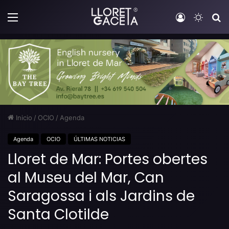
Menú
Iniciar sesi
Switch
B
Inicio
/
OCIO
/
Agenda
Agenda
OCIO
ÚLTIMAS NOTICIAS
Lloret de Mar: Portes obertes
al Museu del Mar, Can
Saragossa i als Jardins de
Santa Clotilde