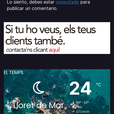
Lo siento, debes estar
conectado
para
publicar un comentario.
EL TEMPS
24
℃
Lloret de Mar
33º - 24º
79%
1.73 km/h
Cielo despejado