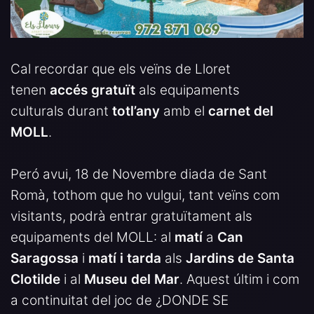
Cal recordar que els veïns de Lloret
tenen
accés gratuït
als equipaments
culturals durant
totl’any
amb el
carnet del
MOLL
.
Peró avui, 18 de Novembre diada de Sant
Romà, tothom que ho vulgui, tant veïns com
visitants, podrà entrar gratuïtament als
equipaments del MOLL: al
matí
a
Can
Saragossa
i
matí i tarda
als
Jardins de Santa
Clotilde
i al
Museu del Mar
. Aquest últim i com
a continuitat del joc de ¿DONDE SE