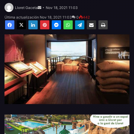
Send
an
Lloret Gaceta
Nov 18, 2021 11:03
email
Última actualización Nov 18, 2021 11:03
0
442
Facebook
X
LinkedIn
Pinterest
Messenger
WhatsApp
Telegram
Compartir por email
Imprimir