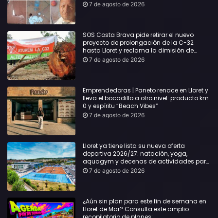
Lloret: Podría haber causado una
7 de agosto de 2026
desgracia”
SOS Costa Brava pide retirar el nuevo
proyecto de prolongación de la C-32
hasta Lloret y reclama la dimisión de
Sílvia Paneque
7 de agosto de 2026
Emprendedoras | Paneto renace en Lloret y
lleva el bocadillo a otro nivel: producto km
0 y espíritu “Beach Vibes”
7 de agosto de 2026
Lloret ya tiene lista su nueva oferta
deportiva 2026/27: natación, yoga,
aquagym y decenas de actividades para
todas las edades
7 de agosto de 2026
¿Aún sin plan para este fin de semana en
Lloret de Mar? Consulta este amplio
recopilatorio de planes: