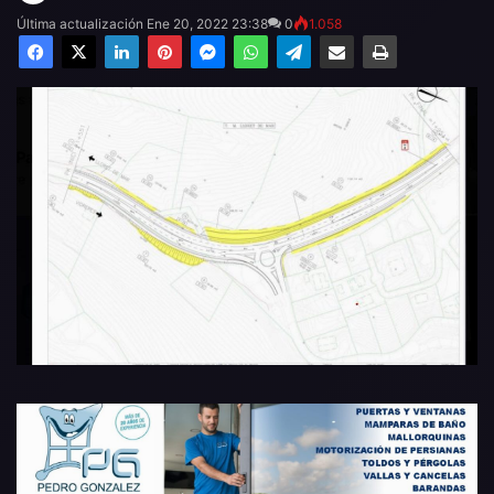
Última actualización Ene 20, 2022 23:38
0
1.058
Facebook
X
LinkedIn
Pinterest
Messenger
WhatsApp
Telegram
Compartir por email
Imprimir