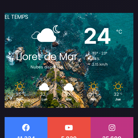
EL TEMPS
24
℃
Lloret de Mar
35º - 23º
84%
2.15 km/h
Nubes dispersas
35
32
30
31
32
℃
℃
℃
℃
℃
Dom
Lun
Mar
Mié
Jue