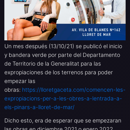
Un mes después (13/10/21) se publicó el inicio
y bandera verde por parte del Departamento
de Territorio de la Generalitat para las
expropiaciones de los terrenos para poder
empezar las
obras:
https://lloretgaceta.com/comencen-les-
expropiacions-per-a-les-obres-a-lentrada-a-
els-pinars-a-lloret-de-mar/
Dicho esto, era de esperar que se empezaran
las obras en diciembre 2021 o enero 2022,