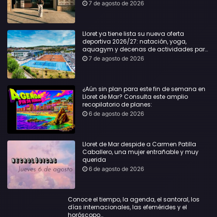
7 de agosto de 2026
Lloret ya tiene lista su nueva oferta
deportiva 2026/27: natación, yoga,
aquagym y decenas de actividades para
todas las edades
7 de agosto de 2026
¿Aún sin plan para este fin de semana en
Lloret de Mar? Consulta este amplio
recopilatorio de planes:
6 de agosto de 2026
Lloret de Mar despide a Carmen Patilla
Caballero, una mujer entrañable y muy
querida
6 de agosto de 2026
Conoce el tiempo, la agenda, el santoral, los
días internacionales, las efemérides y el
horóscopo…