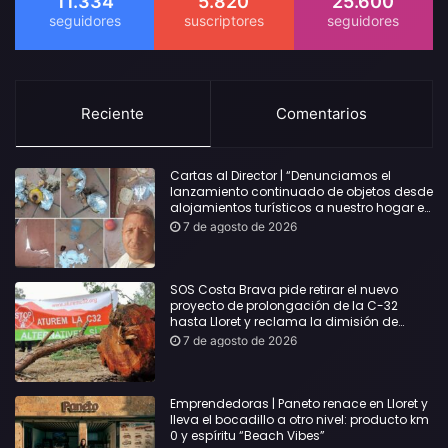
11.334
5.820
25.600
Reciente
Comentarios
Cartas al Director | “Denunciamos el
lanzamiento continuado de objetos desde
alojamientos turísticos a nuestro hogar en
Lloret: Podría haber causado una
7 de agosto de 2026
desgracia”
SOS Costa Brava pide retirar el nuevo
proyecto de prolongación de la C-32
hasta Lloret y reclama la dimisión de
Sílvia Paneque
7 de agosto de 2026
Emprendedoras | Paneto renace en Lloret y
lleva el bocadillo a otro nivel: producto km
0 y espíritu “Beach Vibes”