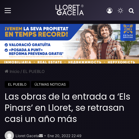
Menú
Iniciar sesi
Switch
B
Inicio
/
EL PUEBLO
EL PUEBLO
ÚLTIMAS NOTICIAS
Las obras de la entrada a ‘Els
Pinars’ en Lloret, se retrasan
casi un año más
Send
an
Lloret Gaceta
Ene 20, 2022 22:49
email