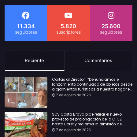
11.334
5.820
25.600
Reciente
Comentarios
Cartas al Director | “Denunciamos el
lanzamiento continuado de objetos desde
alojamientos turísticos a nuestro hogar en
Lloret: Podría haber causado una
7 de agosto de 2026
desgracia”
SOS Costa Brava pide retirar el nuevo
proyecto de prolongación de la C-32
hasta Lloret y reclama la dimisión de
Sílvia Paneque
7 de agosto de 2026