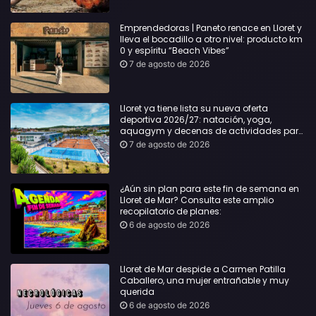
Emprendedoras | Paneto renace en Lloret y
lleva el bocadillo a otro nivel: producto km
0 y espíritu “Beach Vibes”
7 de agosto de 2026
Lloret ya tiene lista su nueva oferta
deportiva 2026/27: natación, yoga,
aquagym y decenas de actividades para
todas las edades
7 de agosto de 2026
¿Aún sin plan para este fin de semana en
Lloret de Mar? Consulta este amplio
recopilatorio de planes:
6 de agosto de 2026
Lloret de Mar despide a Carmen Patilla
Caballero, una mujer entrañable y muy
querida
6 de agosto de 2026