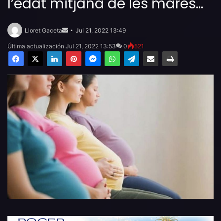
l’edat mitjana de les mares…
Send
an
Lloret Gaceta
Jul 21, 2022 13:49
email
Última actualización Jul 21, 2022 13:53
0
521
Facebook
X
LinkedIn
Pinterest
Messenger
WhatsApp
Telegram
Compartir por email
Imprimir