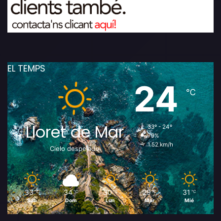
EL TEMPS
24
℃
Lloret de Mar
33º - 24º
79%
1.52 km/h
Cielo despejado
33
34
30
29
31
℃
℃
℃
℃
℃
Sáb
Dom
Lun
Mar
Mié