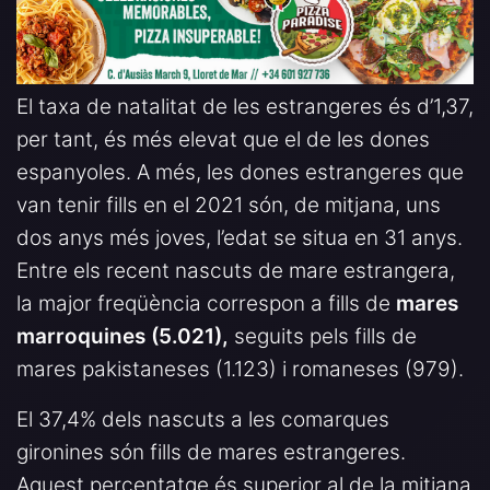
El taxa de natalitat de les estrangeres és d’1,37,
per tant, és més elevat que el de les dones
espanyoles. A més, les dones estrangeres que
van tenir fills en el 2021 són, de mitjana, uns
dos anys més joves, l’edat se situa en 31 anys.
Entre els recent nascuts de mare estrangera,
la major freqüència correspon a fills de
mares
marroquines (5.021),
seguits pels fills de
mares pakistaneses (1.123) i romaneses (979).
El 37,4% dels nascuts a les comarques
gironines són fills de mares estrangeres.
Aquest percentatge és superior al de la mitjana