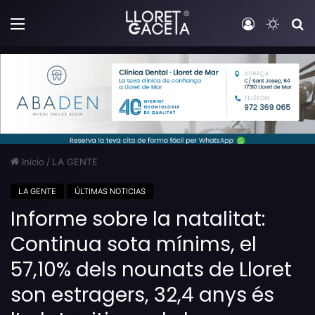
Menú
Iniciar sesi
Switch
B
Inicio
/
LA GENTE
LA GENTE
ÚLTIMAS NOTICIAS
Informe sobre la natalitat:
Continua sota mínims, el
57,10% dels nounats de Lloret
son estragers, 32,4 anys és