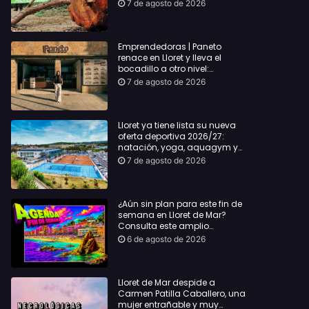
hasta Lloret y reclama la
7 de agosto de 2026
dimisión de Sílvia Paneque
Emprendedoras | Paneto
renace en Lloret y lleva el
bocadillo a otro nivel:
producto km 0 y espíritu
7 de agosto de 2026
“Beach Vibes”
Lloret ya tiene lista su nueva
oferta deportiva 2026/27:
natación, yoga, aquagym y
decenas de actividades para
7 de agosto de 2026
todas las edades
¿Aún sin plan para este fin de
semana en Lloret de Mar?
Consulta este amplio
recopilatorio de planes:
6 de agosto de 2026
Lloret de Mar despide a
Carmen Patilla Caballero, una
mujer entrañable y muy