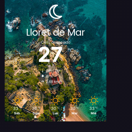
Lloret de Mar
Cielo despejado
27
℃
28º - 26º
87%
2.68 km/h
33
36
30
30
33
℃
℃
℃
℃
℃
Sáb
Dom
Lun
Mar
Mié