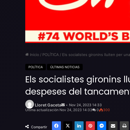
Inicio
/
POLÍTICA
/
Els socialistes gironins lluiten per 
POLÍTICA
ÚLTIMAS NOTICIAS
Els socialistes gironins
despeses del tancament 
Send
an
Lloret Gaceta
Nov 24, 2023 14:33
email
Última actualización Nov 24, 2023 14:33
0
300
Facebook
X
LinkedIn
Pinterest
Messenger
Compartir por email
Compartir