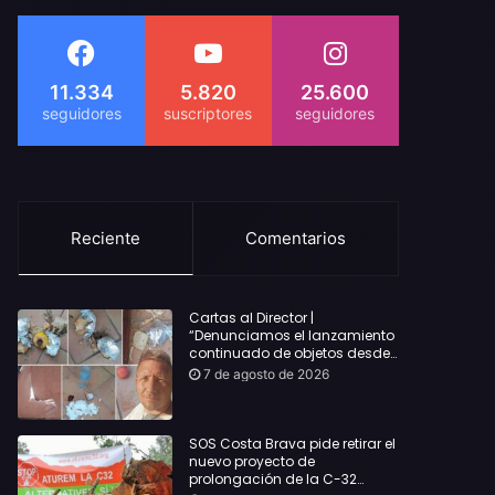
11.334
5.820
25.600
Reciente
Comentarios
Cartas al Director |
“Denunciamos el lanzamiento
continuado de objetos desde
alojamientos turísticos a
7 de agosto de 2026
nuestro hogar en Lloret: Podría
haber causado una
desgracia”
SOS Costa Brava pide retirar el
nuevo proyecto de
prolongación de la C-32