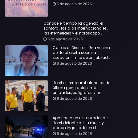
querida
6 de agosto de 2026
Conoce el tiempo, la agenda, el
santoral, los días internacionales,
las efemérides y el horóscopo…
6 de agosto de 2026
Cartas al Director | Una vecina
de Lloret alerta sobre la
situación límite de un jubilado
de 65 años y pide una
6 de agosto de 2026
respuesta urgente
Lloret estrena ambulancias de
última generación: más
unidades, ecógrafos y un
servicio reforzado las 24 horas
6 de agosto de 2026
Apalean a un restaurador de
Lloret delante de su mujer y
acaba ingresado en el
Hospital Vall d’Hebron
6 de agosto de 2026