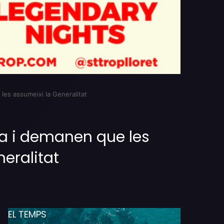
 les assumeixi la Generalitat
gua i demanen que les
eralitat
EL TEMPS