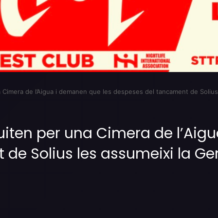
una Cimera de l’Aigua i demanen que les despeses del tancament de Solius
 lluiten per una Cimera de l’Ai
de Solius les assumeixi la Gen
Imprimir