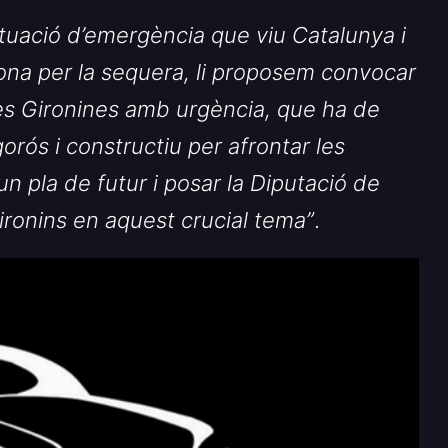
ituació d’emergència que viu Catalunya i
ona per la sequera, li proposem convocar
s Gironines amb urgència, que ha de
gorós i constructiu per afrontar les
 pla de futur i posar la Diputació de
gironins en aquest
crucial
tema
”
.