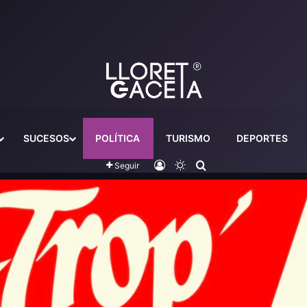
SUCESOS
POLÍTICA
TURISMO
DEPORTES
Iniciar sesión
Switch skin
Buscador
Seguir