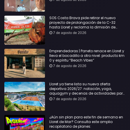
desgracia”
SOS Costa Brava pide retirar el nuevo
proyecto de prolongación de la C-32
hasta Lloret y reclama la dimisión de
Sílvia Paneque
7 de agosto de 2026
Emprendedoras | Paneto renace en Lloret y
lleva el bocadillo a otro nivel: producto km
0 y espíritu “Beach Vibes”
7 de agosto de 2026
Lloret ya tiene lista su nueva oferta
deportiva 2026/27: natación, yoga,
aquagym y decenas de actividades para
todas las edades
7 de agosto de 2026
¿Aún sin plan para este fin de semana en
Lloret de Mar? Consulta este amplio
recopilatorio de planes: