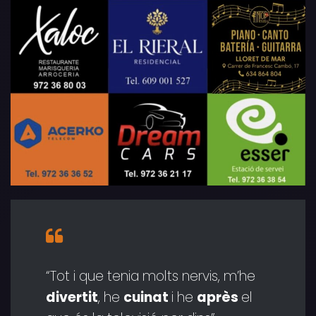
“Tot i que tenia molts nervis, m’he
divertit
, he
cuinat
i he
après
el