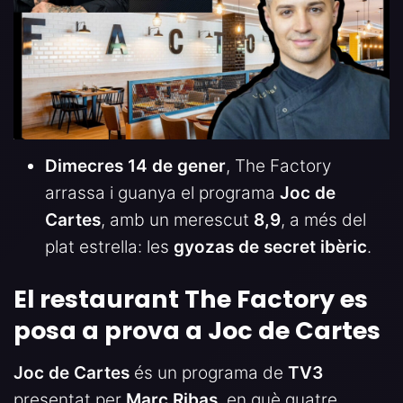
Dimecres 14 de gener
, The Factory
arrassa i guanya el programa
Joc de
Cartes
, amb un merescut
8,9
, a més del
plat estrella: les
gyozas de secret ibèric
.
El restaurant The Factory es
posa a prova a Joc de Cartes
Joc de Cartes
és un programa de
TV3
presentat per
Marc Ribas
, en què quatre