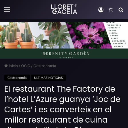
Menú
Iniciar sesi
Switch
B
Inicio
/
OCIO
/
Gastronomía
Gastronomía
ÚLTIMAS NOTICIAS
El restaurant The Factory de
l’hotel L’Azure guanya ‘Joc de
Cartes’ i es converteix en el
millor restaurant de cuina