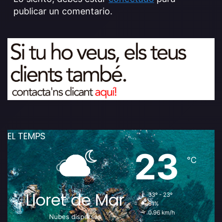
publicar un comentario.
EL TEMPS
23
℃
Lloret de Mar
33º - 23º
81%
0.96 km/h
Nubes dispersas