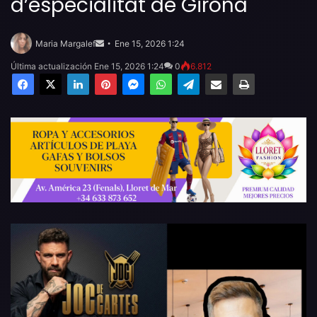
d’especialitat de Girona
Send
an
Maria Margalef
Ene 15, 2026 1:24
email
Última actualización Ene 15, 2026 1:24
0
6.812
Facebook
X
LinkedIn
Pinterest
Messenger
WhatsApp
Telegram
Compartir por email
Imprimir