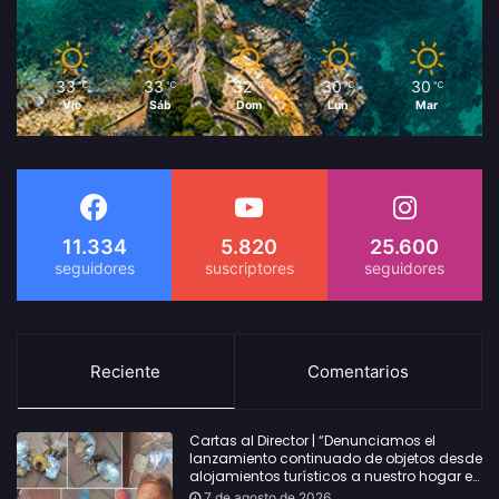
33
33
32
30
30
℃
℃
℃
℃
℃
Vie
Sáb
Dom
Lun
Mar
11.334
5.820
25.600
Reciente
Comentarios
Cartas al Director | “Denunciamos el
lanzamiento continuado de objetos desde
alojamientos turísticos a nuestro hogar en
Lloret: Podría haber causado una
7 de agosto de 2026