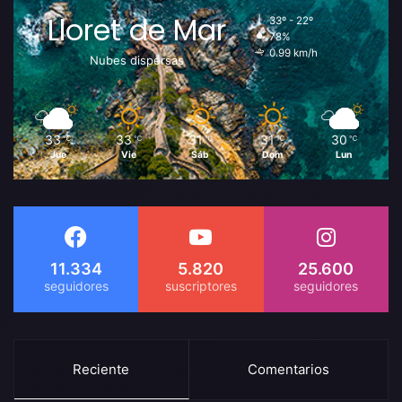
Lloret de Mar
33º - 22º
78%
0.99 km/h
Nubes dispersas
33
33
31
31
30
℃
℃
℃
℃
℃
Jue
Vie
Sáb
Dom
Lun
11.334
5.820
25.600
Reciente
Comentarios