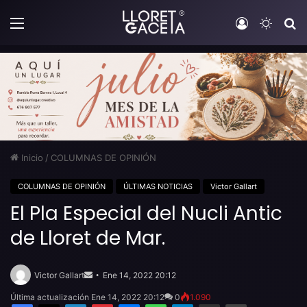
Menú
Iniciar sesi
Switch
B
Inicio
/
COLUMNAS DE OPINIÓN
COLUMNAS DE OPINIÓN
ÚLTIMAS NOTICIAS
Victor Gallart
El Pla Especial del Nucli Antic
de Lloret de Mar.
Send
an
Victor Gallart
Ene 14, 2022 20:12
email
Última actualización Ene 14, 2022 20:12
0
1.090
Facebook
X
LinkedIn
Pinterest
Messenger
WhatsApp
Telegram
Compartir por email
Imprimir