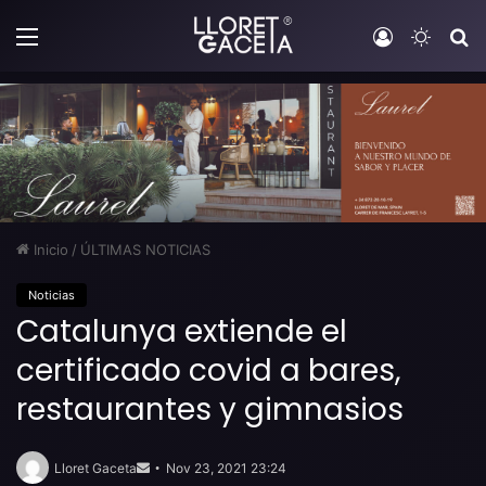
Menú
Iniciar sesi
Switch
B
Inicio
/
ÚLTIMAS NOTICIAS
Noticias
Catalunya extiende el
certificado covid a bares,
restaurantes y gimnasios
Send
an
Lloret Gaceta
Nov 23, 2021 23:24
email