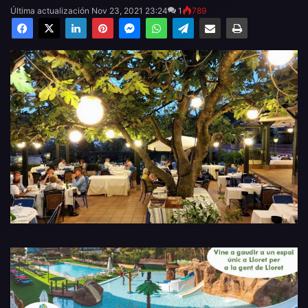
Última actualización Nov 23, 2021 23:24
1
789
Facebook
X
LinkedIn
Pinterest
Messenger
WhatsApp
Telegram
Compartir por email
Imprimir