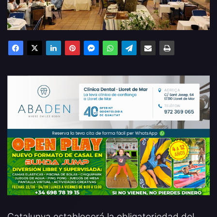
Facebook
X
LinkedIn
Pinterest
Messenger
WhatsApp
Telegram
Compartir por email
Imprimir
Catalunya establecerá la obligatoriedad del