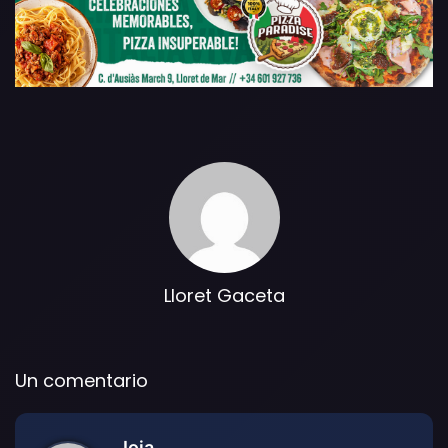
Lloret Gaceta
Un comentario
Ioia
d