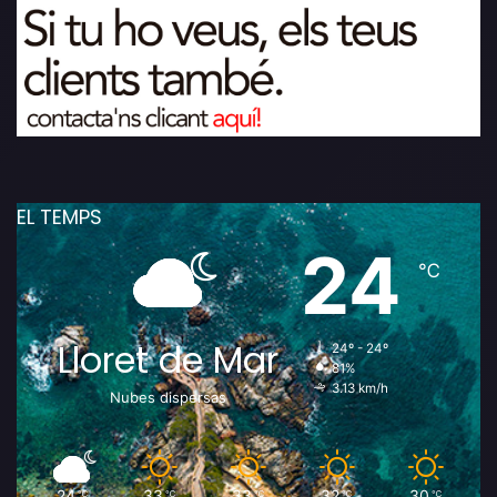
EL TEMPS
24
℃
Lloret de Mar
24º - 24º
81%
3.13 km/h
Nubes dispersas
24
33
33
32
30
℃
℃
℃
℃
℃