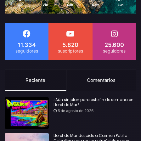
Jue
Vie
Sáb
Dom
Lun
11.334
5.820
25.600
Reciente
Comentarios
¿Aún sin plan para este fin de semana en
Lloret de Mar?
6 de agosto de 2026
Lloret de Mar despide a Carmen Patilla
Caballero, una mujer entrañable y muy