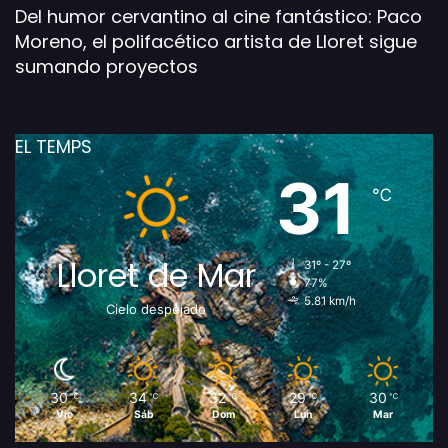
Del humor cervantino al cine fantástico: Paco
Moreno, el polifacético artista de Lloret sigue
sumando proyectos
EL TEMPS
31
℃
Lloret de Mar
31º - 27º
77%
5.81 km/h
Cielo despejado
30
34
32
29
30
℃
℃
℃
℃
℃
Vie
Sáb
Dom
Lun
Mar