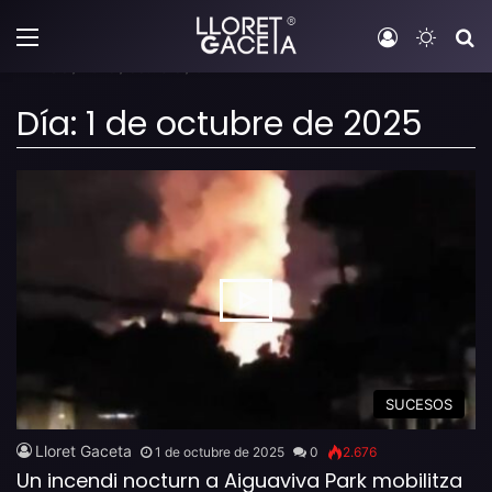
Menú
Iniciar sesi
Switch
B
Inicio
/
2025
/
octubre
/
01
Día:
1 de octubre de 2025
SUCESOS
Lloret Gaceta
1 de octubre de 2025
0
2.676
Un incendi nocturn a Aiguaviva Park mobilitza