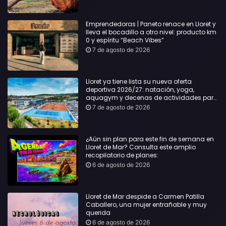
Emprendedoras | Paneto renace en Lloret y
lleva el bocadillo a otro nivel: producto km
0 y espíritu “Beach Vibes”
7 de agosto de 2026
Lloret ya tiene lista su nueva oferta
deportiva 2026/27: natación, yoga,
aquagym y decenas de actividades para
todas las edades
7 de agosto de 2026
¿Aún sin plan para este fin de semana en
Lloret de Mar? Consulta este amplio
recopilatorio de planes:
6 de agosto de 2026
Lloret de Mar despide a Carmen Patilla
Caballero, una mujer entrañable y muy
querida
6 de agosto de 2026