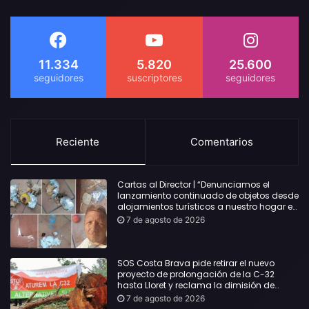
11.334
5.820
25.600
Reciente
Comentarios
Cartas al Director | “Denunciamos el
lanzamiento continuado de objetos desde
alojamientos turísticos a nuestro hogar en
Lloret: Podría haber causado una
7 de agosto de 2026
desgracia”
SOS Costa Brava pide retirar el nuevo
proyecto de prolongación de la C-32
hasta Lloret y reclama la dimisión de
Sílvia Paneque
7 de agosto de 2026