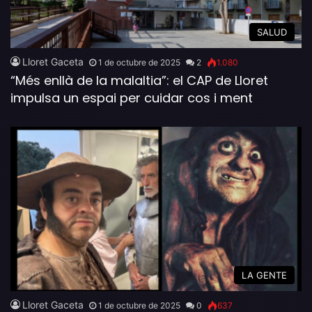
SALUD
Lloret Gaceta
1 de octubre de 2025
2
1.080
“Més enllà de la malaltia”: el CAP de Lloret
impulsa un espai per cuidar cos i ment
LA GENTE
Lloret Gaceta
1 de octubre de 2025
0
637